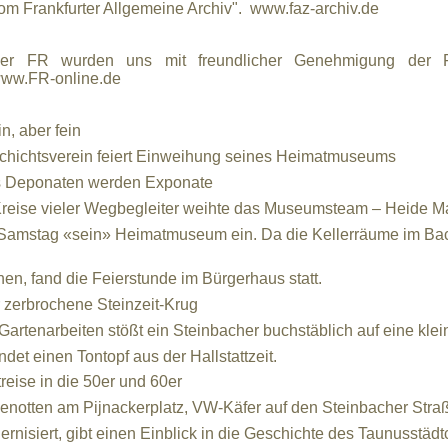
vom Frankfurter Allgemeine Archiv".
www.faz-archiv.de
 der FR wurden uns mit freundlicher Genehmigung der F
ww.FR-online.de
n, aber fein
htsverein feiert Einweihung seines Heimatmuseums
 Deponaten werden Exponate
e vieler Wegbegleiter weihte das Museumsteam – Heide Marg
ag «sein» Heimatmuseum ein. Da die Kellerräume im Backha
fand die Feierstunde im Bürgerhaus statt.
 zerbrochene Steinzeit-Krug
enarbeiten stößt ein Steinbacher buchstäblich auf eine klei
t einen Tontopf aus der Hallstattzeit.
reise in die 50er und 60er
en am Pijnackerplatz, VW-Käfer auf den Steinbacher Straßen
iert, gibt einen Einblick in die Geschichte des Taunusstädt