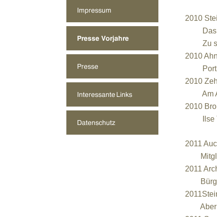
2010 Ste
Das Heim
Zu sehen
2010 Ahn
Porträts
2010 Zeh
Am Apfel
2010 Bron
Ilse Tes
2011 Auc
Mitglied
2011 Arc
Bürgerme
2011Stei
Aber die