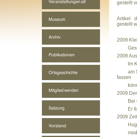
gestellt 
Artikel
gestellt
w
2009 Klei
Geschic
2009 Aus
Im Kreis
am Samst
fassen
können, 
2009 Der
Bei Gart
Er finde
2009 Zeit
Hugenott
modernis