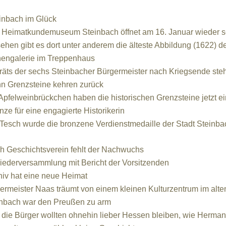
inbach im Glück
atkundemuseum Steinbach öffnet am 16. Januar wieder sei
 gibt es dort unter anderem die älteste Abbildung (1622) de
engalerie im Treppenhaus
 der sechs Steinbacher Bürgermeister nach Kriegsende stehe
n Grenzsteine kehren zurück
weinbrückchen haben die historischen Grenzsteine jetzt ein
ze für eine engagierte Historikerin
ch wurde die bronzene Verdienstmedaille der Stadt Steinbac
h Geschichtsverein fehlt der Nachwuchs
erversammlung mit Bericht der Vorsitzenden
hiv hat eine neue Heimat
ister Naas träumt von einem kleinen Kulturzentrum im alten
nbach war den Preußen zu arm
 Bürger wollten ohnehin lieber Hessen bleiben, wie Hermann