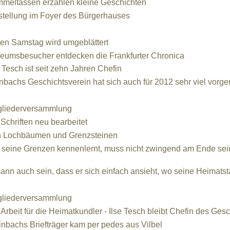
meltassen erzählen kleine Geschichten
lung im Foyer des Bürgerhauses
en Samstag wird umgeblätter
t
besucher entdecken die Frankfurter Chronica
 Tesch ist seit zehn Jahren Chefin
hs Geschichtsverein hat sich auch für 2012 sehr viel vor
gliederversammlung
riften neu bearbeitet
 Lochbäumen und Grenzsteinen
e Grenzen kennenlernt, muss nicht zwingend am Ende seiner
in.
auch sein, dass er sich einfach ansieht, wo seine Heimatsta
gliederversammlung
eit für die Heimatkundler - Ilse Tesch bleibt Chefin des Gesc
inbachs Briefträger kam per pedes aus Vilbel